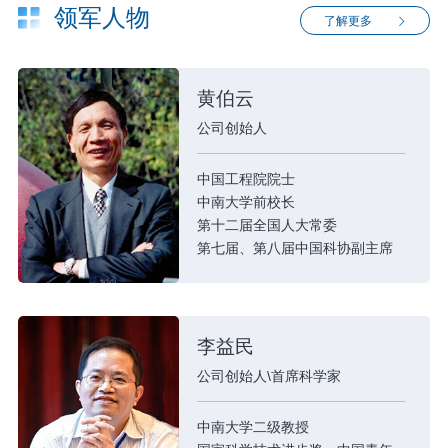
领军人物
了解更多
黄伯云
公司创始人
中国工程院院士
中南大学前校长
第十二届全国人大常委
第七届、第八届中国科协副主席
中国材料研究学会理事长
中国粉末冶金联合会主席
“十五”国家863新材料领域专家委
员会主任
李益民
公司创始人\首席科学家
中南大学二级教授