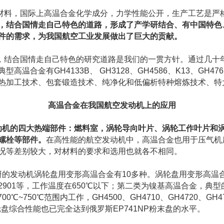
料，国际上高温合金化学成分，力学性能公开，生产工艺是严
，结合国情走自己特色的道路，形成了产学研结合、有中国特色
件的需求，为我国航空工业发展做出了巨大的贡献。
结合国情走自己特色的研究道路是我们的一贯方针。通过几十
温合金有GH4133B、 GH3128、GH4586、K13、GH
热加工技术、包套锻造技术、纯净化和低偏析特种熔炼技术、特
高温合金在我国航空发动机上的应用
动机的四大热端部件：
燃料室，涡轮导向叶片、涡轮工作叶片和
螺栓等部件。
在高性能的航空发动机中，高温合金也用于压气机
况等差别较大，对材料的要求和选用也就各不相同。
研的发动机涡轮盘用变形高温合金有10多种。涡轮盘用变形高温
GH2901等，工作温度在650℃以下；第二类为镍基高温合金，典型
在700℃~750℃范围内工作，GH4500、GH4710、GH4720、G
轮盘综合性能也已完全达到俄罗斯EP741NP粉末盘的水平。