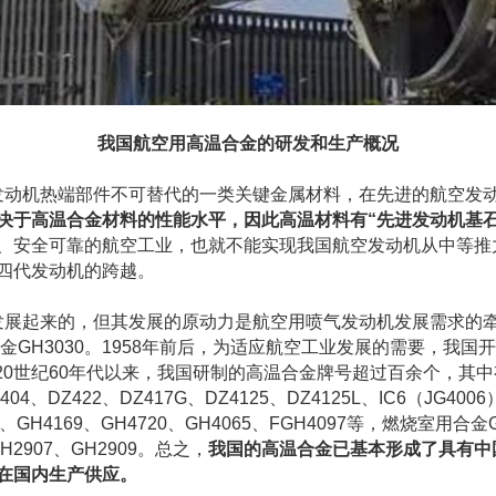
我国航空用高温合金的研发和生产概况
机热端部件不可替代的一类关键金属材料，在先进的航空发动
决于高温合金材料的性能水平，因此高温材料有“先进发动机基石
、安全可靠的航空工业，也就不能实现我国航空发动机从中等推
四代发动机的跨越。
起来的，但其发展的原动力是航空用喷气发动机发展需求的牵引
金GH3030。1958年前后，为适应航空工业发展的需要，我国开
合金。从20世纪60年代以来，我国研制的高温合金牌号超过百余个
04、DZ422、DZ417G、DZ4125、DZ4125L、IC6（JG4006
GH4169、GH4720、GH4065、FGH4097等，燃烧室用合金GH
H2907、GH2909。总之，
我国的高温合金已基本形成了具有中
在国内生产供应。