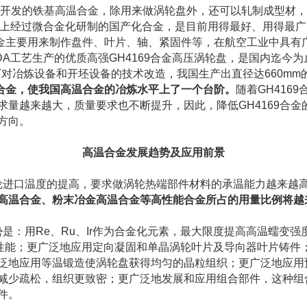
早开发的铁基高温合金，除用来做涡轮盘外，还可以轧制成型材
金的基础上经过微合金化研制的国产化合金，是目前用得最好、用得最
9合金主要用来制作盘件、叶片、轴、紧固件等，在航空工业中具
的DA工艺生产的优质高强GH4169合金高压涡轮盘，是国内迄今
钢厂对冶炼设备和开坯设备的技术改造，我国生产出直径达660mm
9合金，使我国高温合金的冶炼水平上了一个台阶。
随着GH416
求量越来越大，质量要求也不断提升，因此，降低GH4169合
方向。
高温合金发展趋势及应用前景
进口温度的提高，要求做涡轮热端部件材料的承温能力越来越
晶高温合金、粉末冶金高温合金等高性能合金所占的用量比例将越
：用Re、Ru、Ir作为合金化元素，最大限度提高高温蠕变强
艺性能；更广泛地应用定向凝固和单晶涡轮叶片及导向器叶片铸件
泛地应用等温锻造使涡轮盘获得均匀的晶粒组织；更广泛地应用
减少疏松，组织更致密；更广泛地发展和应用组合部件，这种组
件。