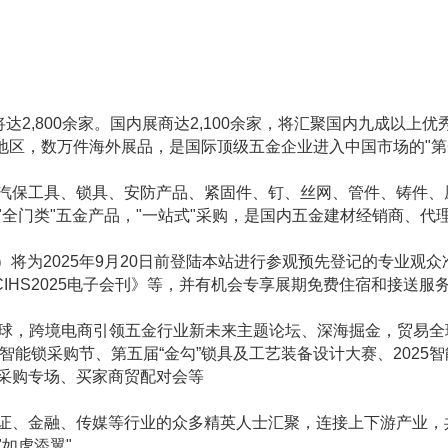
计将达2,800余家。国内展商达2,100余家，将汇聚国内九成以
和地区，数万件海外展品，是国际顶级五金企业进入中国市场的"第
汽保工具、锁具、安防产品、紧固件、钉、丝网、管件、铸件、
"全门类"五金产品，"一站式"采购，是国内五金建材经销商、代
025）将为2025年9月20日前登陆本站进行参观预先登记的专业
CIHS2025电子会刊》等，并有机会专享展期免费住宿和接送服
能全球，跨境电商引领五金行业新未来主题论坛、深海掘金，贸易
京东智能锁采购节、第五届“金勾”锁具及工艺装备设计大赛、202
采购专场、买家商贸配对会等
证、金融、传媒等行业的众多精英人士汇聚，连接上下游产业，
如虎添翼"。