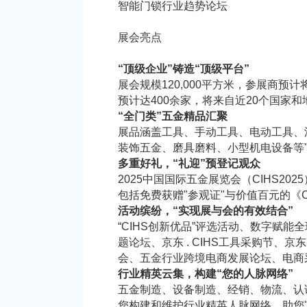
智能门锁行业趋势论坛
展会亮点
“顶级企业”铸造“顶级平台”
展会规模120,000平方米，参展商预
预计达400余家，将来自近20个国家
“全门类”五金精品汇聚
展品涵盖工具、手动工具、电动工具、
装饰五金、磨具磨料、小型机电设备等
多重好礼，“礼迎”预登记观众
2025中国国际五金展览会（CIHS2
包括免费获赠"参观证"与价值百元的《
活动缤纷，“实现展与会的有效结合”
“CIHS创新优品”评选活动、数字赋
题论坛、京东 . CIHS工具采购节、
会、五金行业跨境电商发展论坛、电商
行业精英云集，构建“您的人脉网络”
五金制造、设备制造、经销、物流、认
您构建和维护行业精英人脉网络，助您"